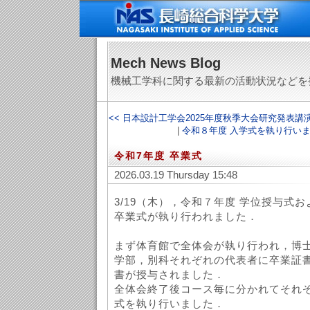
Mech News Blog
機械工学科に関する最新の活動状況などを
<< 日本設計工学会2025年度秋季大会研究発表
|
令和８年度 入学式を執り行いま
令和7年度 卒業式
2026.03.19 Thursday 15:48
3/19（木），令和７年度 学位授与式
卒業式が執り行われました．
まず体育館で全体会が執り行われ，博
学部，別科それぞれの代表者に卒業証
書が授与されました．
全体会終了後コース毎に分かれてそれ
式を執り行いました．