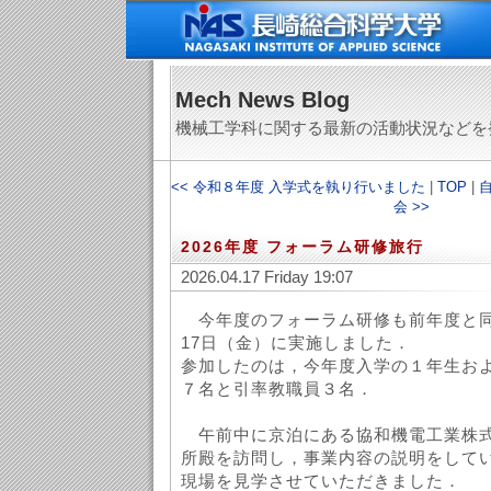
Mech News Blog
機械工学科に関する最新の活動状況などを
<< 令和８年度 入学式を執り行いました
|
TOP
|
自
会 >>
2026年度 フォーラム研修旅行
2026.04.17 Friday 19:07
今年度のフォーラム研修も前年度と同
17日（金）に実施しました．
参加したのは，今年度入学の１年生お
７名と引率教職員３名．
午前中に京泊にある協和機電工業株式
所殿を訪問し，事業内容の説明をして
現場を見学させていただきました．