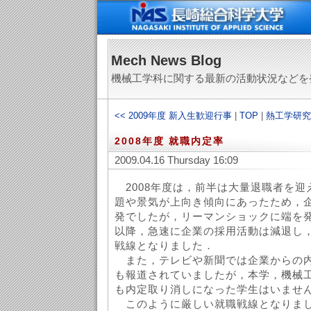
Mech News Blog
機械工学科に関する最新の活動状況などを
<< 2009年度 新入生歓迎行事
|
TOP
|
熱工学研究
2008年度 就職内定率
2009.04.16 Thursday 16:09
2008年度は，前半は大量退職者を迎
題や景気が上向き傾向にあったため，
発でしたが，リーマンショックに端を
以降，急速に企業の採用活動は減退し
戦線となりました．
また，テレビや新聞では企業からの内
も報道されていましたが，本学，機械
も内定取り消しになった学生はいませ
このように厳しい就職戦線となりまし