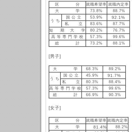
区 分
就職希望率
就職内定率
大 学
73.8%
88.7%
国 公 立
53.9%
92.1%
う ち
私 立
83.6%
87.7%
短 期 大 学
80.2%
76.7%
高 等 専 門 学 校
57.3%
99.6%
総 計
73.2%
88.1%
[男子]
大 学
68.3%
89.2%
国 公 立
45.9%
91.7%
う ち
私 立
80.3%
88.4%
高 等 専 門 学 校
57.3%
99.6%
総 計
66.9%
90.3%
[女子]
区 分
就職希望率
就職内定率
大 学
81.4%
88.2%