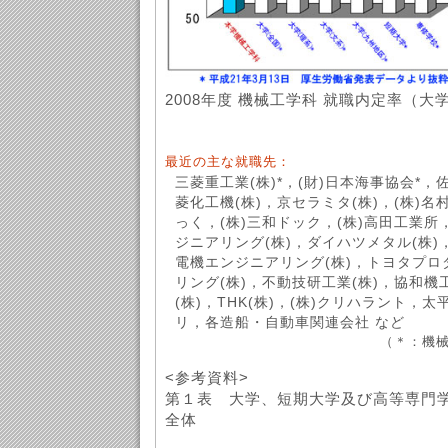
2008年度 機械工学科 就職内定率（大
最近の主な就職先：
三菱重工業(株)*，(財)日本海事協会*，
菱化工機(株)，京セラミタ(株)，(株)名
っく，(株)三和ドック，(株)高田工業所
ジニアリング(株)，ダイハツメタル(株)
電機エンジニアリング(株)，トヨタプ
リング(株)，不動技研工業(株)，協和機
(株)，THK(株)，(株)クリハラント，太
リ，各造船・自動車関連会社 など
（＊：機械
<参考資料>
第１表 大学、短期大学及び高等専門
全体