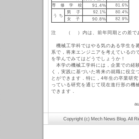
専 修 学 校
91.4%
81.6%
男 子
92.1%
80.4%
う ち
女 子
90.8%
82.9%
注 （ ）内は、前年同期との差で
機械工学科ではやる気のある学生を募
系で，将来エンジニアを考えているの
を学んでみてはどうでしょうか！
本学の機械工学科には，企業での経験
く，実践に基づいた将来の就職に役立
とができます．特に，4年生の卒業研
っている研究を通じて現在進行形の機
できます．
au
Copyright (c) Mech News Blog. All R