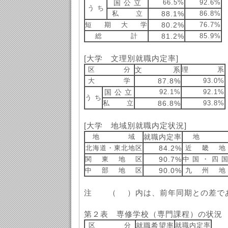
国 公 立
66.5%
92.6%
う ち
私 立
88.1%
86.8%
短 期 大 学
80.2%
76.7%
総 計
81.2%
85.9%
[大学 文理別就職内定率]
区 分
文 系
理 系
大 学
87.8%
93.0%
国 公 立
92.1%
92.1%
う ち
私 立
86.8%
93.8%
[大学 地域別就職内定状況]
地 域
就職内定率
地 
北海道・東北地区
84.2%
近 畿 地
関 東 地 区
90.7%
中 国 ・ 四 
中 部 地 区
90.0%
九 州 地
注 （ ）内は、前年同期との差で
第２表 専修学校（専門課程）の状況
区 分
就職希望率
就職内定率