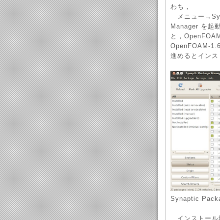
わち，
メニュー→System
Manager を起
と，OpenFO
OpenFOAM-
進めるとインス
Synaptic Pack
インストール場所