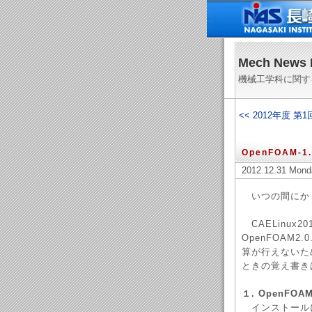
Mech News 
機械工学科に関す
<< 2012年度 
OpenFOAM-1
2012.12.31 Mond
いつの間にか，C
CAELinux20
OpenFOAM
算が行えないため
ときの覚え書き
１. OpenFO
インストールには，