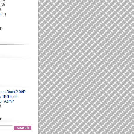
(3)
)
6
(1)
1)
ene Bach 2.09R
g TK*Plus1
3
|
Admin
!
te