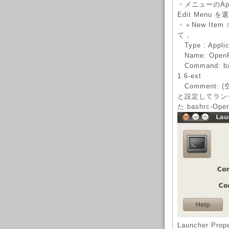
・メニューのAp
Edit Menu 
・＋New Item
て，
Type : Applica
Name: OpenF
Command: bas
1.6-ext
Comment: (
と設定してラン
た.bashrc-O
Launcher Prope