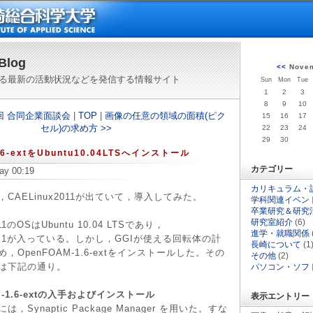
Blog
<<
Novem
る最新の活動状況などを発信する情報サイト
Sun
Mon
Tue
1
2
3
8
9
10
第1回 合同企業面談会
|
TOP
|
画像の任意の領域の面積(ピク
15
16
17
セル)の求め方 >>
22
23
24
29
30
.6-extをUbuntu10.04LTSへインストール
カテゴリー
ay 00:19
カリキュラム・
AELinux2011が出ていて，導入してみた。
学科関連イベン
卒業研究＆研究
研究室紹介
(6)
11のOSはUbuntu 10.04 LTSであり，
進学・就職関係
2.0.1が入っている。しかし，GGIが使える回転体の計
長崎について
(1
，OpenFOAM-1.6-extをインストールした。その
その他
(2)
は下記の通り。
パソコン・ソフ
AM-1.6-extの入手およびインストール
表示エントリー
Synaptic Package Manager を用いた。すな