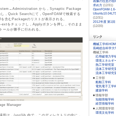
画像の任意の領域
求め方
(12/31)
→Administration から，Synaptic Package
OpenFOAM-1.6
Ubuntu10.0
動し，Quick Searchにて，OpenFOAMで検索する
(12/31)
AMを含むPackageのリストが表示される。
2012年度 第1
1.6-extをチェックし，Applyボタンを押し，そのまま
(12/20)
トールが勝手に行われる。
リンク
機械工学科HOM
長崎総合科学大
機械工学科
応用破壊力学
環境エネルギ
熱工学研究室
流体工学研究
流体工学研究室
■ 工学部
船舶工学科
電気電子工学
建築学科
■ 情報学部
知能情報学科
経営情報学科
age Manager
■ 人間環境学部
環境文化学科
は，/usr/lib 内で，このディレクトリの中に，