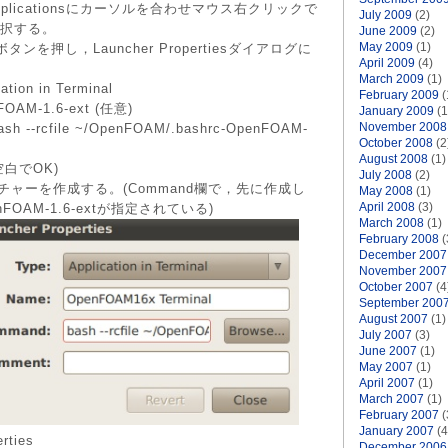
plicationsにカーソルを合わせマウス右クリックで
July 2009
(2)
を選択する。
June 2009
(2)
May 2009
(1)
 ボタンを押し，Launcher Propertiesダイアログに
April 2009
(4)
March 2009
(1)
tion in Terminal
February 2009
(
OAM-1.6-ext (任意)
January 2009
(1
November 2008
h --rcfile ~/OpenFOAM/.bashrc-OpenFOAM-
October 2008
(2
August 2008
(1)
空白でOK)
July 2008
(2)
チャーを作成する。(Command欄で，先に作成し
May 2008
(1)
April 2008
(3)
penFOAM-1.6-extが指定されている)
March 2008
(1)
February 2008
(
December 2007
November 2007
October 2007
(4
September 200
August 2007
(1)
July 2007
(3)
June 2007
(1)
May 2007
(1)
April 2007
(1)
March 2007
(1)
February 2007
(
January 2007
(4
rties
December 2006