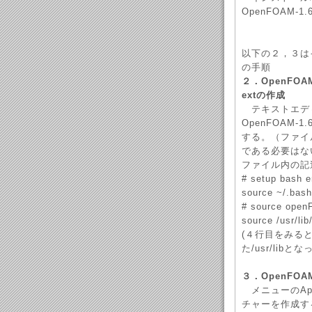
OpenFOAM-
以下の２，３はイ
の手順
２．OpenFOAM-
extの作成
テキストエディタ(
OpenFOAM
する。（ファイ
である必要はな
ファイル内の記
# setup bash 
source ~/.bash
# source open
source /usr/li
(４行目をみると，
た/usr/libと
３．OpenFOA
メニューのAppli
チャーを作成す