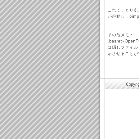
これで，とりあえ
が起動し，pim
その他メモ：
.bashrc-Op
は隠しファイルとな
示させることが
Copyri