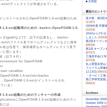
■ 大学院
1.6-extのディレクトリが作成されている。
最近のエントリ
ンストールされたOpenFOAM-1.6-ext起動のため
造大祭・第3回
(11/07)
2009年度 卒業
1.6-ext起動用のための .bashrc-OpenFOAM-1.6-
(10/19)
JAXAからYS-
geditなど)で，以下の記述をし，.bashrc-
しました
(10/16
第2回オープンキ
-1.6-extのファイル名でホームディレクトリなどに保存
(09/28)
ル名は任意で，保存場所もホームディレクトリ直下
第1回 オープンキ
いと思います）
(07/27)
述（以下４行）
工場見学会(２年
(07/19)
environment for OpenFOAM
矢上普賢岳登山
rc
フォーラム研修
Foam variables
12,13日)
(06/15)
b/OpenFOAM-1.6-ext/etc/bashrc
「タービン工場
熱工学研究室新
OpenFOAM-1.6-extがインストールされ
(04/22)
なっている）
Archives
M-1.6-ext起動のためのランチャーの作成
November 2009
cationsにOpenFOAM-1.6-ext起動のためのラン
October 2009
(2
るには，
September 200