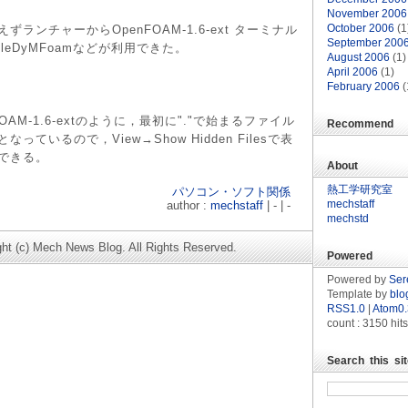
November 2006
October 2006
(1
ずランチャーからOpenFOAM-1.6-ext ターミナル
September 200
pleDyMFoamなどが利用できた。
August 2006
(1)
April 2006
(1)
February 2006
(
enFOAM-1.6-extのように，最初に"."で始まるファイル
Recommend
っているので，View→Show Hidden Filesで表
できる。
About
熱工学研究室
パソコン・ソフト関係
mechstaff
author :
mechstaff
| - | -
mechstd
ght (c) Mech News Blog. All Rights Reserved.
Powered
Powered by
Ser
Template by
blo
RSS1.0
|
Atom0.
count :
3150 hits
Search this si