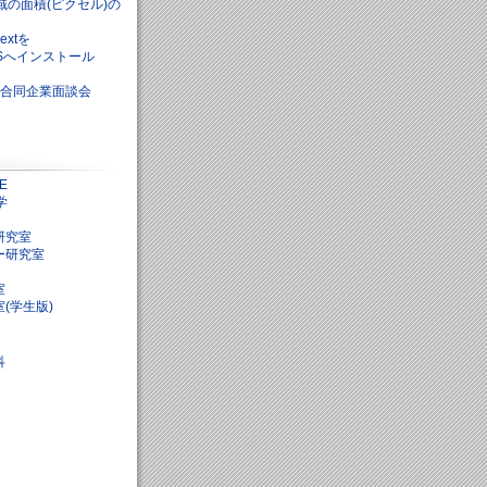
の面積(ピクセル)の
-extを
4LTSへインストール
回 合同企業面談会
E
学
研究室
ー研究室
室
(学生版)
科