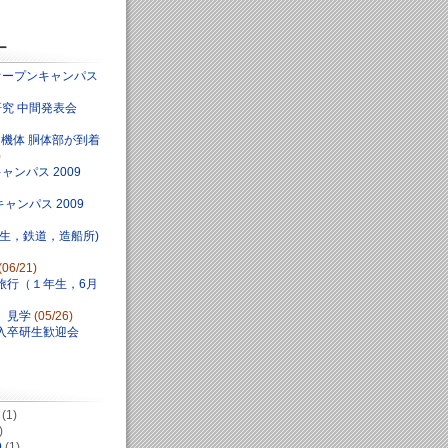
ー
オープンキャンパス
研究 中間発表会
11 機体 胴体部が到着
)
ャンパス 2009
ャンパス 2009
生，鉄道，造船所)
(06/21)
旅行（１年生，6月
」見学
(05/26)
入卒研生歓迎会
(1)
)
9
(1)