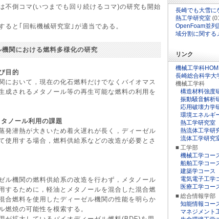
不倒コマ(いつまでも回り続けるコマ)の研究も開始
長崎でも大雪に
熱工学研究室
(0
ると｢回転機械研究室｣が適当である。
OpenFoam
域分割に関する
ル機関における燃料多様化の研究
リンク
機械工学科HOM
び目的
長崎総合科学大
関において，現在の化石燃料だけでなくバイオマス
機械工学科
生成されるメタノール等の再生可能な燃料の利用を
構造材料強度
振動騒音解析
応用破壊力学
環境エネルギ
メタノール利用の課題
熱工学研究室
蒸発潜熱が大きいため着火遅れが長く，ディーゼル
熱流体工学研
流体工学研究
て使用する場合，燃料供給系などの改造が必要とさ
■ 工学部
機械工学コー
船舶工学コー
建築学コース
電気電子工学
ゼル機関の燃料供給系の改造を行わず，メタノール
医療工学コー
用するために，軽油とメタノールを混合した混合燃
■ 総合情報学部
混合燃料を使用したディーゼル機関の性能を明らか
知能情報コー
ル燃焼の可能性を模索する。
マネジメント
が拡大しているバイオディーゼル燃料(BDF)を用