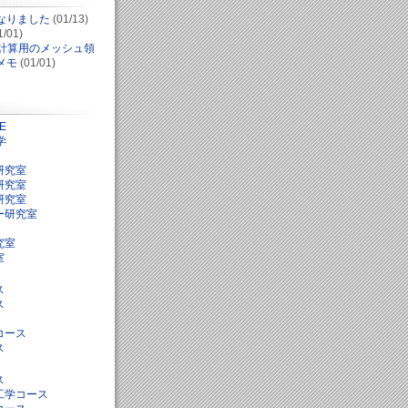
なりました
(01/13)
1/01)
並列計算用のメッシュ領
メモ
(01/01)
E
学
研究室
研究室
研究室
ー研究室
究室
室
ス
ス
コース
ス
ス
工学コース