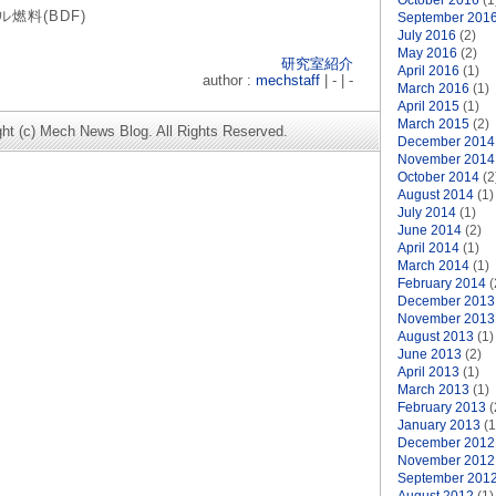
October 2016
(1
燃料(BDF)
September 201
July 2016
(2)
May 2016
(2)
研究室紹介
April 2016
(1)
author :
mechstaff
| - | -
March 2016
(1)
April 2015
(1)
March 2015
(2)
ght (c) Mech News Blog. All Rights Reserved.
December 2014
November 2014
October 2014
(2
August 2014
(1)
July 2014
(1)
June 2014
(2)
April 2014
(1)
March 2014
(1)
February 2014
(
December 2013
November 2013
August 2013
(1)
June 2013
(2)
April 2013
(1)
March 2013
(1)
February 2013
(
January 2013
(1
December 2012
November 2012
September 201