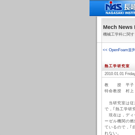
Mech News 
機械工学科に関す
<< OpenFo
熱工学研究室
2010.01.01 Frida
教 授 平子
特命教授 村上
当研究室は従来
で，｢熱工学研
現在は，ディ
ーゼル機関の燃
ているので，｢
れない。