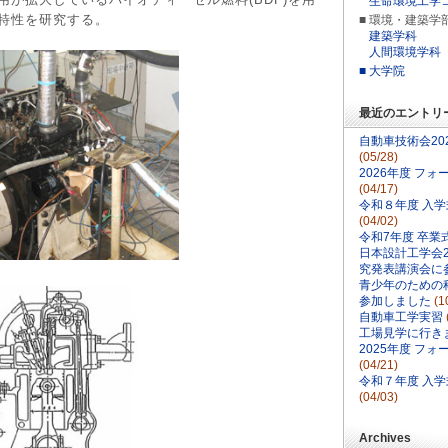
生命環境工学
特性を研究する。
■ 環境・建築学
建築学科
人間環境学科
■ 大学院
最近のエントリ
自動車技術会20
(05/28)
2026年度 フ
(04/17)
令和８年度 入
(04/02)
令和7年度 卒業
日本設計工学会2
究発表講演会に
青少年のための科
参加しました
(1
自動車工学実習
工場見学に行き
2025年度 フ
(04/21)
令和７年度 入
(04/03)
Archives