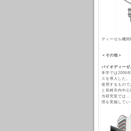
ディーゼル機関
＜その他＞
バイオディーゼル
本学では2006
スを導入した。
使用するもので
と長崎市内中心
当研究室では，
理を実施してい