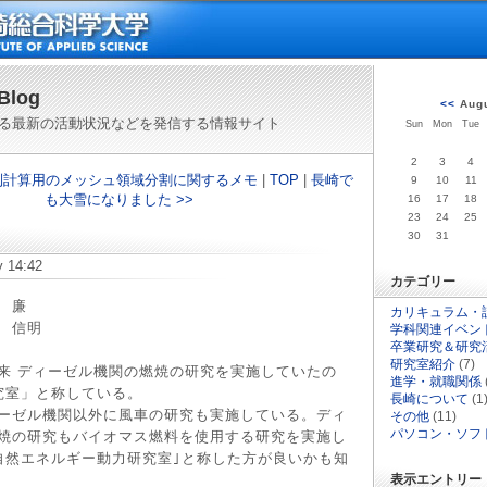
Blog
<<
Aug
る最新の活動状況などを発信する情報サイト
Sun
Mon
Tue
2
3
4
am並列計算用のメッシュ領域分割に関するメモ
|
TOP
|
長崎で
9
10
11
も大雪になりました >>
16
17
18
23
24
25
30
31
y 14:42
カテゴリー
 廉
カリキュラム・
 信明
学科関連イベン
卒業研究＆研究
研究室紹介
(7)
 ディーゼル機関の燃焼の研究を実施していたの
進学・就職関係
究室」と称している。
長崎について
(1
ーゼル機関以外に風車の研究も実施している。ディ
その他
(11)
パソコン・ソフ
焼の研究もバイオマス燃料を使用する研究を実施し
自然エネルギー動力研究室｣と称した方が良いかも知
表示エントリー