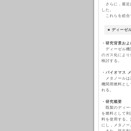
さらに，最近は
した。
これらを総合す
■ ディーゼ
・研究背景およ
ディーゼル機
のガス化により
検討する。
・バイオマス 
メタノールは
機関用燃料とし
れる。
・研究概要
既製のディー
を燃料として利
料を使用する。
にし，メタノー
また，現在利用