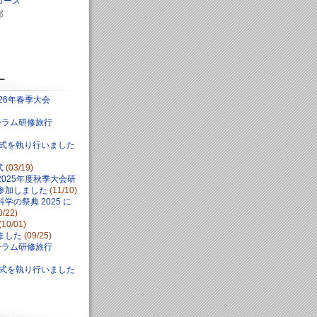
コース
部
ー
26年春季大会
ォーラム研修旅行
学式を執り行いました
式
(03/19)
025年度秋季大会研
参加しました
(11/10)
学の祭典 2025 に
0/22)
(10/01)
ました
(09/25)
ォーラム研修旅行
学式を執り行いました