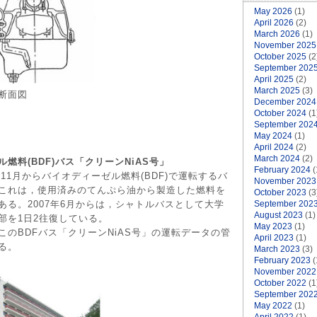
May 2026
(1)
April 2026
(2)
March 2026
(1)
November 2025
October 2025
(2
September 202
April 2025
(2)
March 2025
(3)
断面図
December 2024
October 2024
(1
September 202
May 2024
(1)
April 2024
(2)
March 2024
(2)
燃料(BDF)バス「クリーンNiAS号」
February 2024
(
年11月からバイオディーゼル燃料(BDF)で運転するバ
November 2023
これは，使用済みのてんぷら油から製造した燃料を
October 2023
(3
ある。2007年6月からは，シャトルバスとして大学
September 202
August 2023
(1)
部を1日2往復している。
May 2023
(1)
このBDFバス「クリーンNiAS号」の運転データの管
April 2023
(1)
る。
March 2023
(3)
February 2023
(
November 2022
October 2022
(1
September 202
May 2022
(1)