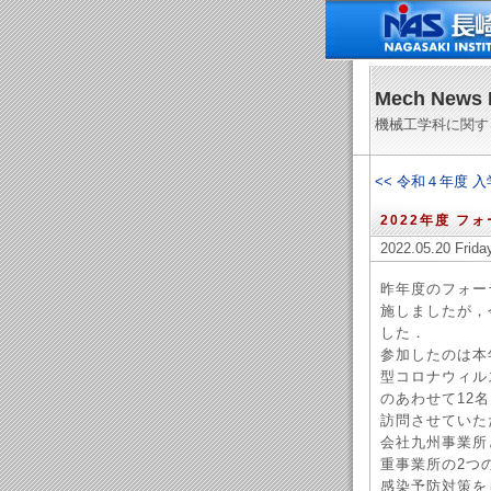
Mech News 
機械工学科に関す
<< 令和４年度 
2022年度 フ
2022.05.20 Frida
昨年度のフォー
施しましたが，
した．
参加したのは本
型コロナウィル
のあわせて12
訪問させていた
会社九州事業所
重事業所の2つ
感染予防対策を