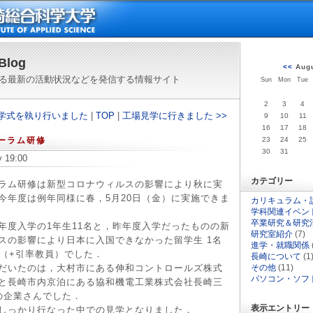
Blog
<<
Aug
る最新の活動状況などを発信する情報サイト
Sun
Mon
Tue
2
3
4
入学式を執り行いました
|
TOP
|
工場見学に行きました >>
9
10
11
16
17
18
ォーラム研修
23
24
25
30
31
y 19:00
カテゴリー
ラム研修は新型コロナウィルスの影響により秋に実
今年度は例年同様に春，5月20日（金）に実施できま
カリキュラム・
学科関連イベン
卒業研究＆研究
年度入学の1年生11名と，昨年度入学だったものの新
研究室紹介
(7)
スの影響により日本に入国できなかった留学生 1名
進学・就職関係
名（+引率教員）でした．
長崎について
(1
だいたのは，大村市にある伸和コントロールズ株式
その他
(11)
パソコン・ソフ
と長崎市内京泊にある協和機電工業株式会社長崎三
の企業さんでした．
表示エントリー
しっかり行なった中での見学となりました．