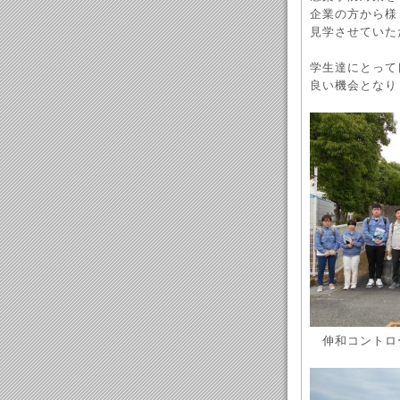
企業の方から様
見学させていた
学生達にとって
良い機会となり
伸和コントロー