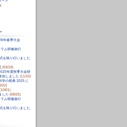
コース
部
ー
26年春季大会
ォーラム研修旅行
学式を執り行いました
式
(03/19)
025年度秋季大会研
参加しました
(11/10)
学の祭典 2025 に
0/22)
(10/01)
ました
(09/25)
ォーラム研修旅行
学式を執り行いました