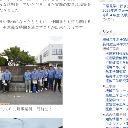
々な説明をしていただき，また実際の製造現場等を
工場見学に行き
だきました．
2022年度 フ
令和４年度 入
(04/04)
良い勉強になったとともに，仲間達とも打ち解ける
，有意義な時間を過ごすことが出来たようです．
リンク
機械工学科HOM
長崎総合科学大
機械工学科
構造材料強度
振動騒音解析
応用破壊力学
環境エネルギ
熱工学研究室
熱流体工学研
流体工学研究
■ 工学部
機械工学コー
船舶工学コー
建築学コース
電気電子工学
ルズ 九州事業所 門前にて
医療工学コー
■ 総合情報学部
知能情報コー
マネジメント