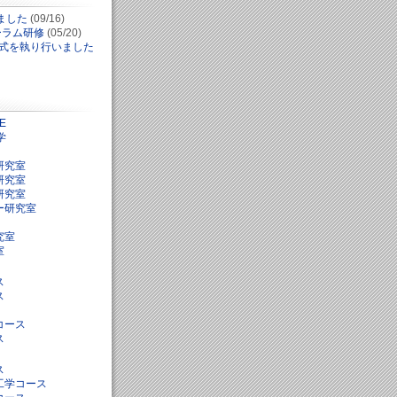
ました
(09/16)
ォーラム研修
(05/20)
学式を執り行いました
E
学
研究室
研究室
研究室
ー研究室
究室
室
ス
ス
コース
ス
ス
工学コース