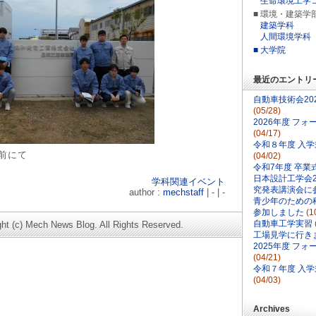
生命環境工学
■ 環境・建築学
建築学科
人間環境学科
■ 大学院
最近のエントリ
自動車技術会20
(05/28)
2026年度 フ
(04/17)
令和８年度 入
前にて
(04/02)
令和7年度 卒業
日本設計工学会2
学科関連イベント
究発表講演会に
author :
mechstaff
| - | -
青少年のための科
参加しました
(1
自動車工学実習
ght (c) Mech News Blog. All Rights Reserved.
工場見学に行き
2025年度 フ
(04/21)
令和７年度 入
(04/03)
Archives