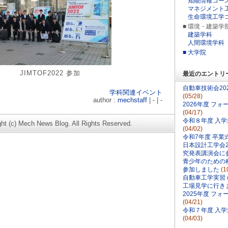
知能情報コー
マネジメント
生命環境工学
■ 環境・建築学
建築学科
人間環境学科
■ 大学院
F2022 参加
最近のエントリ
自動車技術会20
学科関連イベント
(05/28)
author :
mechstaff
| - | -
2026年度 フ
(04/17)
令和８年度 入
ght (c) Mech News Blog. All Rights Reserved.
(04/02)
令和7年度 卒業
日本設計工学会2
究発表講演会に
青少年のための科
参加しました
(1
自動車工学実習
工場見学に行き
2025年度 フ
(04/21)
令和７年度 入
(04/03)