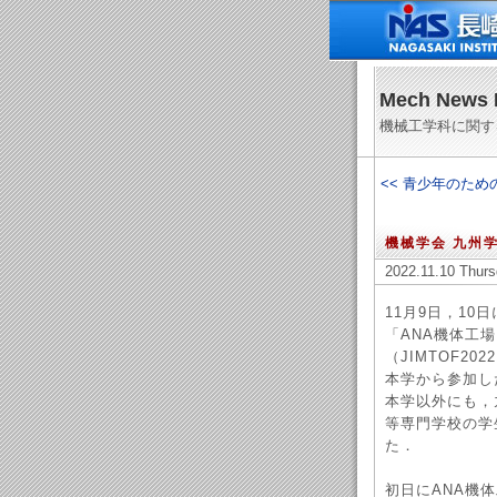
Mech News 
機械工学科に関す
<< 青少年のため
機械学会 九州
2022.11.10 Thurs
11月9日，1
「ANA機体工
（JIMTOF2
本学から参加し
本学以外にも，
等専門学校の学
た．
初日にANA機体