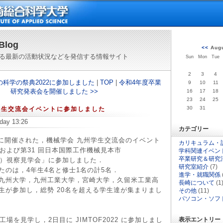
Blog
<<
Aug
る最新の活動状況などを発信する情報サイト
Sun
Mon
Tue
2
3
4
の科学の祭典2022に参加しました
|
TOP
|
令和4年度卒業
9
10
11
研究発表会を開催しました >>
16
17
18
23
24
25
30
31
学生交流会イベントに参加しました
day 13:26
カテゴリー
0日に開催された，機械学会 九州学生交流会のイベント
カリキュラム・
場および第31 回日本国際工作機械見本市
学科関連イベン
卒業研究＆研究
022）視察見学会」に参加しました．
研究室紹介
(7)
たのは，4年生4名と修士1名の計5名．
進学・就職関係
九州大学，九州工業大学，宮崎大学，久留米工業高
長崎について
(1
生が参加し，総勢 20名を超える学生達が集まりまし
その他
(11)
パソコン・ソフ
工場を見学し，2日目に JIMTOF2022 に参加しまし
表示エントリー