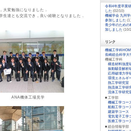
令和4年度卒業
，大変勉強になりました．
した
(02/10)
学生達とも交流でき，良い経験となりました．
機械学会 九州
参加しました
(1
青少年のための科
加しました
(10/
リンク
機械工学科HOM
長崎総合科学大
機械工学科
構造材料強度
振動騒音解析
応用破壊力学
環境エネルギ
熱工学研究室
熱流体工学研
流体工学研究
機体工場見学
■ 工学部
機械工学コー
船舶工学コー
建築学コース
電気電子工学
医療工学コー
■ 総合情報学部