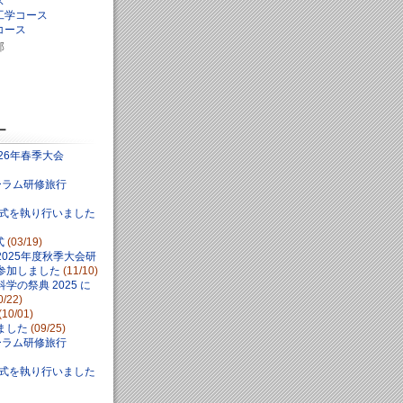
ス
工学コース
コース
部
ー
26年春季大会
ォーラム研修旅行
学式を執り行いました
式
(03/19)
025年度秋季大会研
参加しました
(11/10)
学の祭典 2025 に
0/22)
(10/01)
ました
(09/25)
ォーラム研修旅行
学式を執り行いました