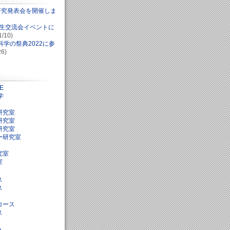
研究発表会を開催しま
学生交流会イベントに
1/10)
学の祭典2022に参
26)
E
学
研究室
研究室
研究室
ー研究室
究室
室
ス
ス
コース
ス