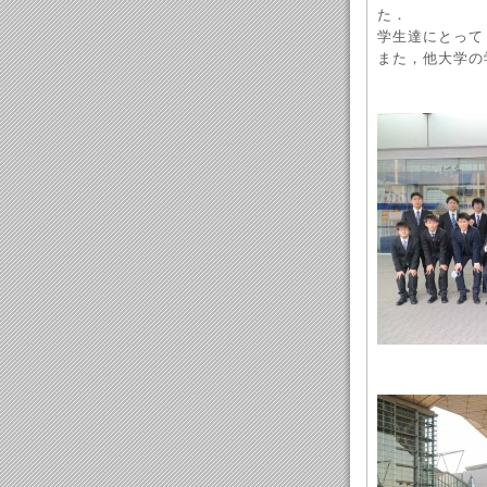
た．
学生達にとって
また，他大学の
ANA