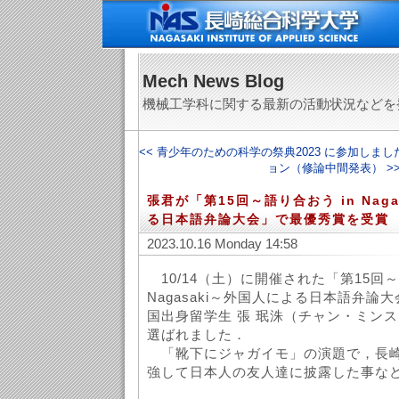
Mech News Blog
機械工学科に関する最新の活動状況などを
<< 青少年のための科学の祭典2023 に参加しまし
ョン（修論中間発表） >
張君が「第15回～語り合おう in Nag
る日本語弁論大会」で最優秀賞を受賞
2023.10.16 Monday 14:58
10/14（土）に開催された「第15回～
Nagasaki～外国人による日本語弁論
国出身留学生 張 珉洙（チャン・ミンス
選ばれました．
「靴下にジャガイモ」の演題で，長崎
強して日本人の友人達に披露した事な