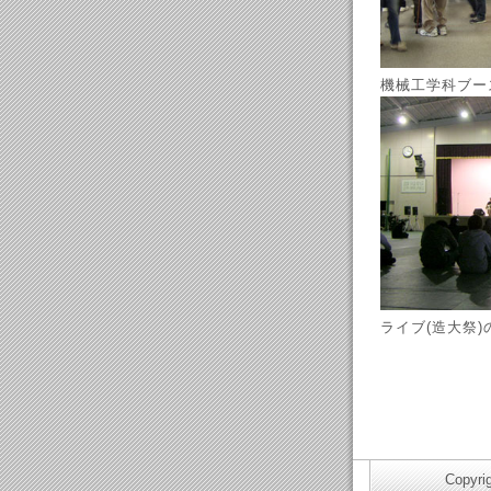
機械工学科ブース
ライブ(造大祭)
Copyri