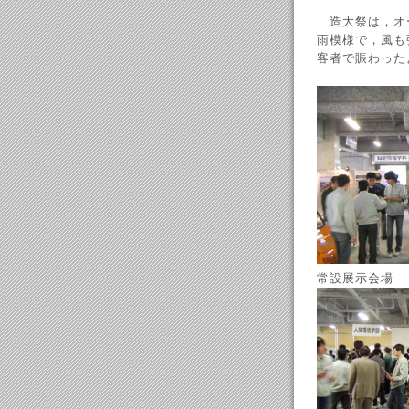
造大祭は，オ
雨模様で，風も
客者で賑わった
常設展示会場