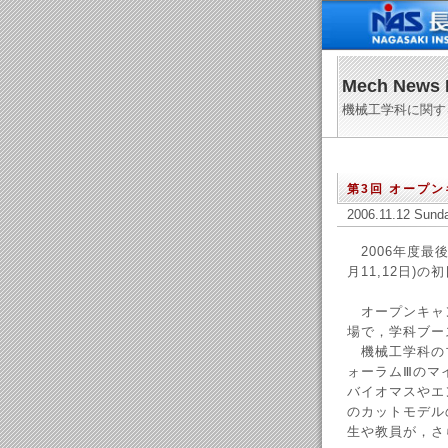
Mech News 
機械工学科に関す
第3回 オープ
2006.11.12 Sund
2006年度最後
月11,12日)の
オープンキャ
場で，学科ブー
機械工学科のブ
ォーラムⅢのマ
バイオマスやエ
のカットモデル
生や教員が，さ