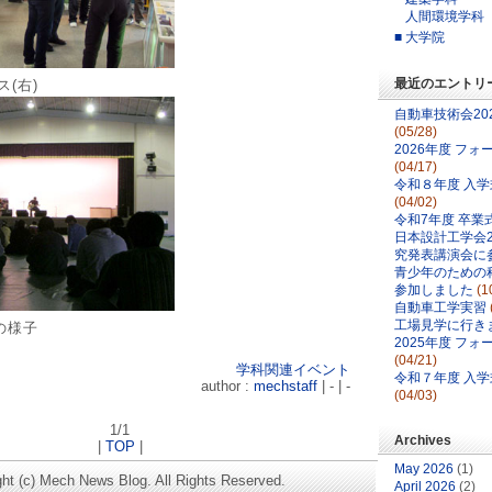
人間環境学科
■ 大学院
最近のエントリ
(右)
自動車技術会20
(05/28)
2026年度 フ
(04/17)
令和８年度 入
(04/02)
令和7年度 卒業
日本設計工学会2
究発表講演会に
青少年のための科
参加しました
(1
自動車工学実習
工場見学に行き
の様子
2025年度 フ
(04/21)
学科関連イベント
令和７年度 入
author :
mechstaff
| - | -
(04/03)
1/1
Archives
|
TOP
|
May 2026
(1)
ght (c) Mech News Blog. All Rights Reserved.
April 2026
(2)