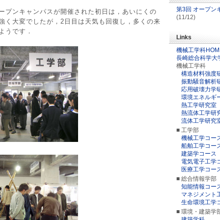
第3回 オープ
ープンキャンパスが開催された初日は，あいにくの
(11/12)
強く大変でしたが，2日目は天気も回復し，多くの来
ようです．
Links
機械工学科HOM
長崎総合科学大
機械工学科
構造材料強度
振動騒音解析
応用破壊力学
環境エネルギ
熱工学研究室
熱流体工学研
流体工学研究
■ 工学部
機械工学コー
船舶工学コー
建築学コース
電気電子工学
医療工学コー
■ 総合情報学部
知能情報コー
マネジメント
生命環境工学
■ 環境・建築学
建築学科