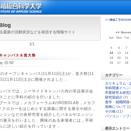
>> 機械工学科HOM
Blog
る最新の活動状況などを発信する情報サイト
<<
Novem
Sun
Mon
Tue
1/1
5
6
7
12
13
14
ンキャンパス＆造大祭
19
20
21
ay 15:50
26
27
28
のオープンキャンパス(11月11日(土)が，造大祭(11
カテゴリー
初日(11月11日(土))に開催されました．
カリキュラム・
学科関連イベン
ンパスでは，シーサイドキャンパス内の常設展示会
卒業研究＆研究
スごとに学科の紹介を行いました．
研究室紹介
(7)
進学・就職関係
ースでは，メカフォーラムⅡのROBOLAB，メカフ
長崎について
(1
イクロカーをはじめとする講義に関する展示や紹介，
その他
(11)
ンジンなどの各研究室を紹介したパネルやエンジン
パソコン・ソフ
の展示を行いました．興味のある来場者には，卒研
らに詳しい紹介を行っています．
表示エントリー