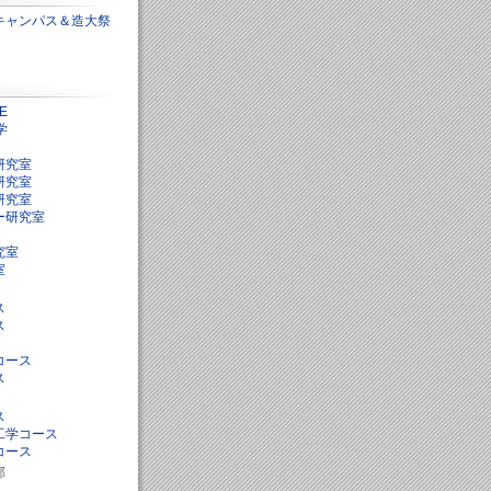
ンキャンパス＆造大祭
E
学
研究室
研究室
研究室
ー研究室
究室
室
ス
ス
コース
ス
ス
工学コース
コース
部