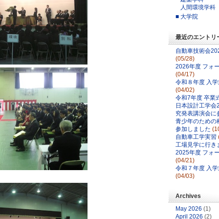
人間環境学科
■ 大学院
最近のエントリ
自動車技術会20
(05/28)
2026年度 フ
(04/17)
令和８年度 入
(04/02)
令和7年度 卒業
日本設計工学会2
究発表講演会に
青少年のための科
参加しました
(1
自動車工学実習
工場見学に行き
2025年度 フ
(04/21)
令和７年度 入
(04/03)
Archives
May 2026
(1)
April 2026
(2)