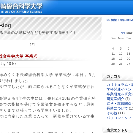
>> 機械工学科HOM
Blog
る最新の活動状況などを発信する情報サイト
<<
Mar
Sun
Mon
Tue
1/1
4
5
6
11
12
13
崎総合科学大学 卒業式
18
19
20
day 10:57
25
26
27
めくくる長崎総合科学大学 卒業式が，本日，３月
カテゴリー
執り行われました。
カリキュラム・
り空でしたが，雨に降られることなく卒業式が行わ
学科関連イベン
卒業研究＆研究
迎える4年生の中には，先月2月18日の卒業研究発
研究室紹介
(7)
進学・就職関係
会での指摘を受けて卒業論文を修正するなど，最後
長崎について
(1
ぎりまで頑張っている学生もいました。
その他
(11)
でに内定した企業に入って，研修を受けている学生
パソコン・ソフ
表示エントリー