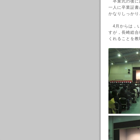
卒業式の後に
一人に卒業証書
かなりしっかり
4月からは，い
すが，長崎総合
くれることを教