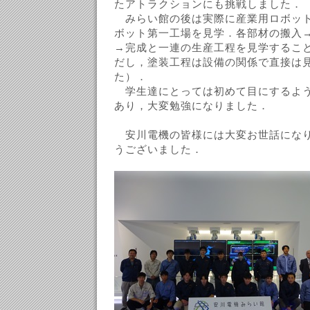
たアトラクションにも挑戦しました．
みらい館の後は実際に産業用ロボット
ボット第一工場を見学．各部材の搬入
→完成と一連の生産工程を見学するこ
だし，塗装工程は設備の関係で直接は
た）．
学生達にとっては初めて目にするよう
あり，大変勉強になりました．
安川電機の皆様には大変お世話になり
うございました．