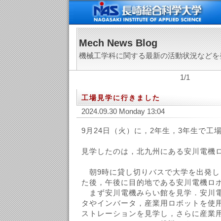
Mech News Blog
機械工学科に関する最新の活動状況などを
1/1
工場見学に行きました
2024.09.30 Monday 13:04
9月24日（火）に，2年生，3年生で工
見学したのは，北九州にある安川電機
朝9時に貸し切りバスで大学を出発し
た後，午後に目的地である安川電機ロ
まず安川電機みらい館を見学．安川電
タやインバータ，産業用ロボットを使
ストレーションを見学し，さらに産業