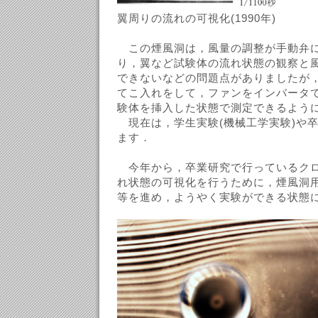
翼周りの流れの可視化(1990年)
この煙風洞は，風量の調整が手動弁
り，翼など試験体の流れ状態の観察と
できないなどの問題点がありましたが，
てこ入れをして，ファンをインバータ
験体を挿入した状態で測定できるよう
現在は，学生実験(機械工学実験)や
ます．
今年から，卒業研究で行っているクロ
れ状態の可視化を行うために，煙風洞
等を進め，ようやく実験ができる状態