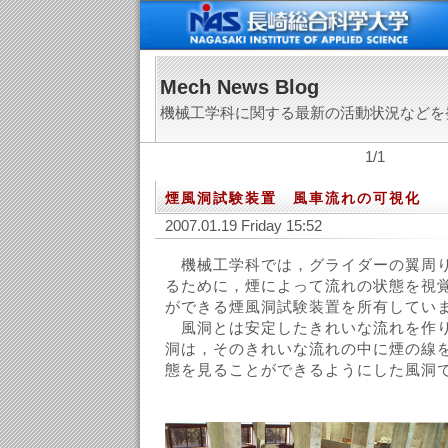
Mech News Blog
機械工学科に関する最新の活動状況などを
1/1
煙風洞試験装置 風車流れの可視化
2007.01.19 Friday 15:52
機械工学科では，グライダーの翼周り
るために，煙によって流れの状態を視
ができる煙風洞試験装置を所有してい
風洞とは安定したきれいな流れを作り
洞は，そのきれいな流れの中に煙の線
態を見ることができるようにした風洞